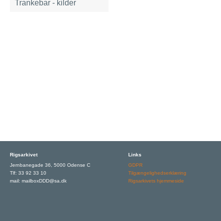
Trankebar - kilder
Rigsarkivet
Links
Jernbanegade 36, 5000 Odense C
GDPR
Tlf: 33 92 33 10
Tilgængelighedserklæring
mail: mailboxDDD@sa.dk
Rigsarkivets hjemmeside