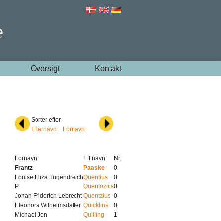
Oversigt
Kontakt
Sorter efter
Efternavn
Fornavn
Fornavn
Eft.navn
Nr.
Frantz
Paaske
0
Louise Eliza Tugendreich
Quentius
0
P
Quentozius
0
Johan Friderich Lebrecht
Quentzius
0
Eleonora Wilhelmsdatter
Quicklins
0
Michael Jon
Quilling
1