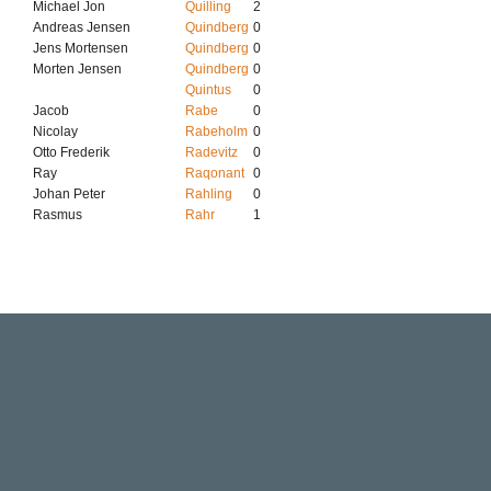
Michael Jon
Quilling
2
Andreas Jensen
Quindberg
0
Jens Mortensen
Quindberg
0
Morten Jensen
Quindberg
0
Quintus
0
Jacob
Rabe
0
Nicolay
Rabeholm
0
Otto Frederik
Radevitz
0
Ray
Raqonant
0
Johan Peter
Rahling
0
Rasmus
Rahr
1