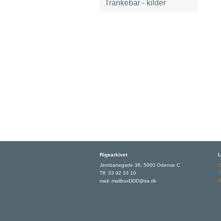
Trankebar - kilder
Rigsarkivet
L
Jernbanegade 36, 5000 Odense C
Tlf: 33 92 33 10
T
mail: mailboxDDD@sa.dk
R