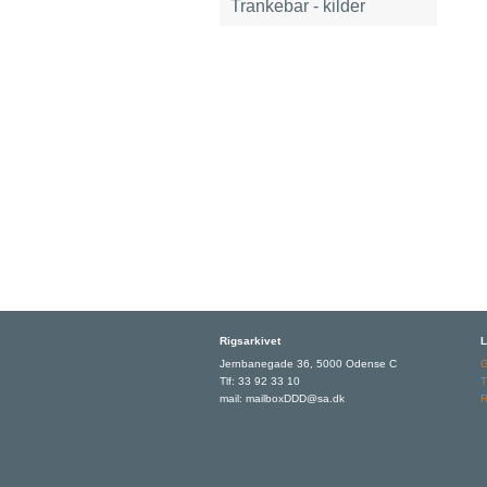
Trankebar - kilder
Rigsarkivet
L
Jernbanegade 36, 5000 Odense C
Tlf: 33 92 33 10
T
mail: mailboxDDD@sa.dk
R