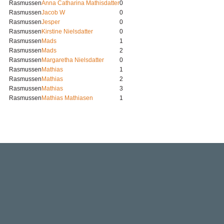
Rasmussen
Anna Catharina Mathisdatter
0
Rasmussen
Jacob W
0
Rasmussen
Jesper
0
Rasmussen
Kirstine Nielsdatter
0
Rasmussen
Mads
1
Rasmussen
Mads
2
Rasmussen
Margaretha Nielsdatter
0
Rasmussen
Mathias
1
Rasmussen
Mathias
2
Rasmussen
Mathias
3
Rasmussen
Mathias Mathiasen
1