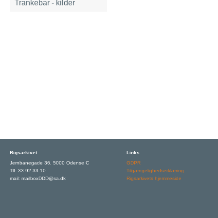
Trankebar - kilder
Rigsarkivet
Links
Jernbanegade 36, 5000 Odense C
GDPR
Tlf: 33 92 33 10
Tilgængelighedserklæring
mail: mailboxDDD@sa.dk
Rigsarkivets hjemmeside