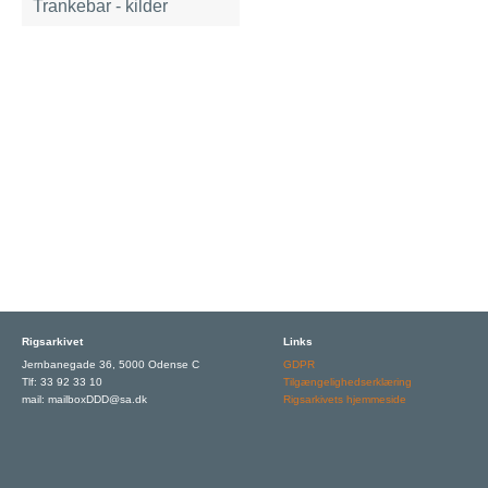
Trankebar - kilder
Rigsarkivet
Links
Jernbanegade 36, 5000 Odense C
GDPR
Tlf: 33 92 33 10
Tilgængelighedserklæring
mail: mailboxDDD@sa.dk
Rigsarkivets hjemmeside