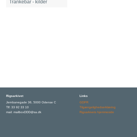
Trankebar - kilder
Rigsarkivet
Links
Jernbanegade 36, 5000 Odense C
GDPR
Tlf: 33 92 33 10
Tilgængelighedserklæring
mail: mailboxDDD@sa.dk
Rigsarkivets hjemmeside