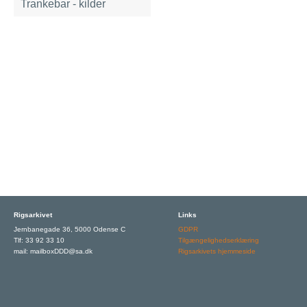
Trankebar - kilder
Rigsarkivet
Links
Jernbanegade 36, 5000 Odense C
GDPR
Tlf: 33 92 33 10
Tilgængelighedserklæring
mail: mailboxDDD@sa.dk
Rigsarkivets hjemmeside