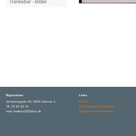
Trankebar - kilder
Rigsarkivet
Links
Jernbanegade 36, 5000 Odense C
GDPR
Tlf: 33 92 33 10
Tilgængelighedserklæring
mail: mailboxDDD@sa.dk
Rigsarkivets hjemmeside