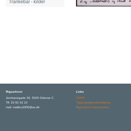
Trankebar - kilder
Rigsarkivet
Links
Jernbanegade 36, 5000 Odense C
GDPR
Tlf: 33 92 33 10
Tilgængelighedserklæring
mail: mailboxDDD@sa.dk
Rigsarkivets hjemmeside