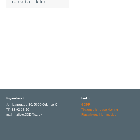
Trankebar - kilder
Rigsarkivet
Links
Jernbanegade 36, 5000 Odense C
GDPR
Tlf: 33 92 33 10
Tilgængelighedserklæring
mail: mailboxDDD@sa.dk
Rigsarkivets hjemmeside