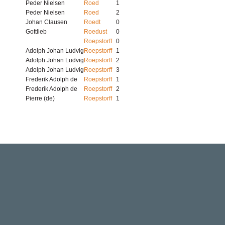
Peder Nielsen
Roed
1
Peder Nielsen
Roed
2
Johan Clausen
Roedt
0
Gottlieb
Roedust
0
Roepstorff
0
Adolph Johan Ludvig
Roepstorff
1
Adolph Johan Ludvig
Roepstorff
2
Adolph Johan Ludvig
Roepstorff
3
Frederik Adolph de
Roepstorff
1
Frederik Adolph de
Roepstorff
2
Pierre (de)
Roepstorff
1