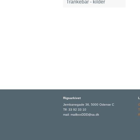
Trankebar - kilder
Rigsarkivet
L
Jernbanegade 36, 5000 Odense C
Tlf: 33 92 33 10
T
mail: mailboxDDD@sa.dk
R