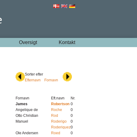
Oversigt
Kontakt
Sorter efter
Efternavn
Fornavn
Fornavn
Eft.navn
Nr.
James
Robertson
0
Angelique de
Roche
0
Otto Christian
Rod
0
Manuel
Roderigo
0
Roderiquez
0
Ole Andersen
Roed
0