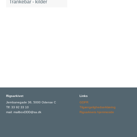
Trankebar - kilder
Rigsarkivet
Links
Jernbanegade 36, 5000 Odense C
GDPR
Tlf: 33 92 33 10
Tilgængelighedserklæring
mail: mailboxDDD@sa.dk
Rigsarkivets hjemmeside