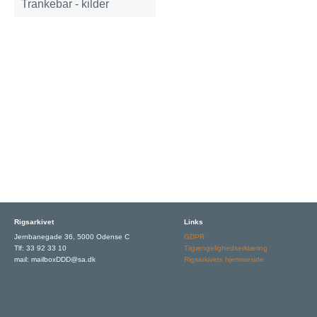
Trankebar - kilder
Rigsarkivet
Links
Jernbanegade 36, 5000 Odense C
GDPR
Tlf: 33 92 33 10
Tilgængelighedserklæring
mail: mailboxDDD@sa.dk
Rigsarkivets hjemmeside