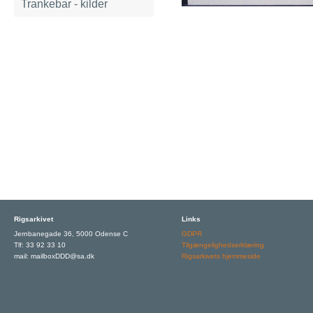
Trankebar - kilder
Rigsarkivet
Links
Jernbanegade 36, 5000 Odense C
GDPR
Tlf: 33 92 33 10
Tilgængelighedserklæring
mail: mailboxDDD@sa.dk
Rigsarkivets hjemmeside