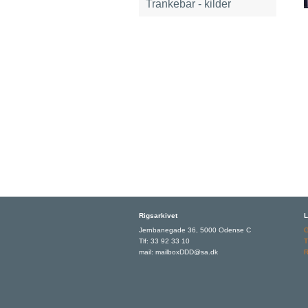
Trankebar - kilder
Rigsarkivet
L
Jernbanegade 36, 5000 Odense C
Tlf: 33 92 33 10
T
mail: mailboxDDD@sa.dk
R