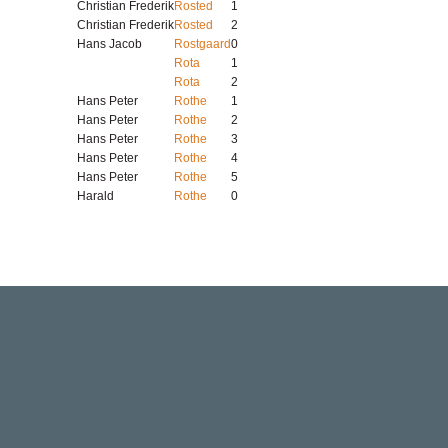
Christian Frederik
Rosted
1
Christian Frederik
Rosted
2
Hans Jacob
Rostgaard
0
Rota
1
Rota
2
Hans Peter
Rothe
1
Hans Peter
Rothe
2
Hans Peter
Rothe
3
Hans Peter
Rothe
4
Hans Peter
Rothe
5
Harald
Rothe
0