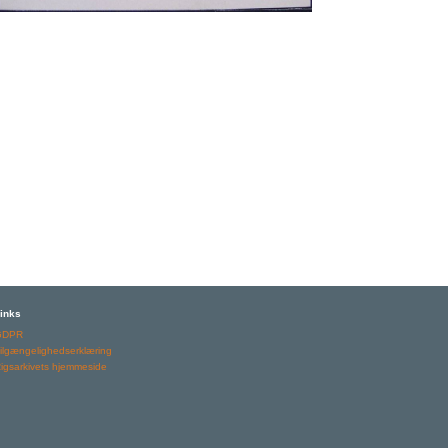
inks
GDPR
ilgængelighedserklæring
igsarkivets hjemmeside