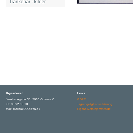
Trankebar - kilder
Rigsarkivet
Links
Jernbanegade 36, 5000 Odense C
GDPR
Tlf: 33 92 33 10
Tilgængelighedserklæring
mail: mailboxDDD@sa.dk
Rigsarkivets hjemmeside