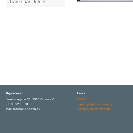
Trankebar - kilder
Rigsarkivet
Links
Jernbanegade 36, 5000 Odense C
GDPR
Tlf: 33 92 33 10
Tilgængelighedserklæring
mail: mailboxDDD@sa.dk
Rigsarkivets hjemmeside