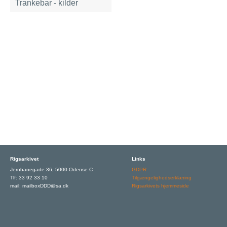
Trankebar - kilder
Rigsarkivet
Links
Jernbanegade 36, 5000 Odense C
GDPR
Tlf: 33 92 33 10
Tilgængelighedserklæring
mail: mailboxDDD@sa.dk
Rigsarkivets hjemmeside