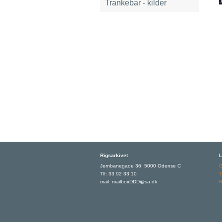
Trankebar - kilder
Rigsarkivet
L
Jernbanegade 36, 5000 Odense C
Tlf: 33 92 33 10
T
mail: mailboxDDD@sa.dk
R