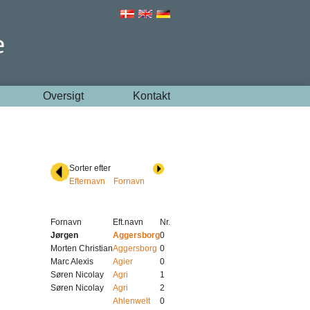
Oversigt
Kontakt
Sorter efter
Efternavn
Fornavn
Fornavn
Eft.navn
Nr.
Jørgen
Aggersborg
0
Morten Christian
Aggersborg
0
Marc Alexis
Agier
0
Søren Nicolay
Agri
1
Søren Nicolay
Agri
2
Ahlenwelt
0