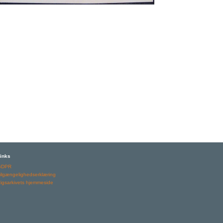
inks
GDPR
ilgængelighedserklæring
igsarkivets hjemmeside