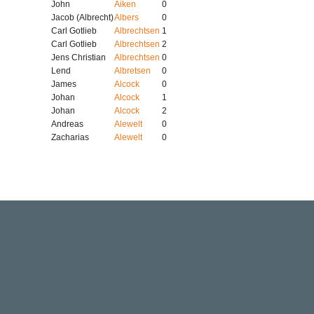
John
Aiken
0
Jacob (Albrecht)
Albers
0
Carl Gotlieb
Albrechtsen
1
Carl Gotlieb
Albrechtsen
2
Jens Christian
Albrechtsen
0
Lend
Albretsen
0
James
Alcock
0
Johan
Alcock
1
Johan
Alcock
2
Andreas
Alewelt
0
Zacharias
Alewelt
0