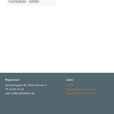
Trankebar - kilder
Rigsarkivet
Links
Jernbanegade 36, 5000 Odense C
GDPR
Tlf: 33 92 33 10
Tilgængelighedserklæring
mail: mailboxDDD@sa.dk
Rigsarkivets hjemmeside