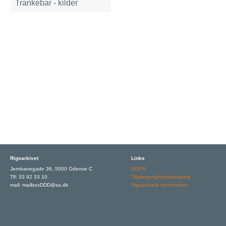
Trankebar - kilder
Rigsarkivet
Links
Jernbanegade 36, 5000 Odense C
GDPR
Tlf: 33 92 33 10
Tilgængelighedserklæring
mail: mailboxDDD@sa.dk
Rigsarkivets hjemmeside