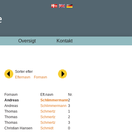
Oversigt
Kontakt
Sorter efter
Efternavn
Fornavn
Fornavn
Eft.navn
Nr.
Andreas
Schlimmermann
2
Andreas
Schlimmermann
3
Thomas
Schmertz
1
Thomas
Schmertz
2
Thomas
Schmertz
3
Christian Hansen
Schmidt
0