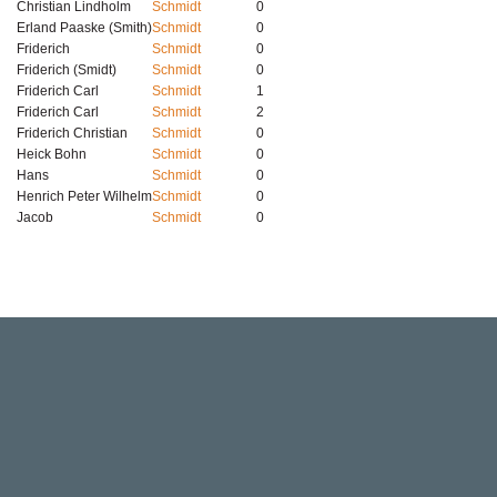
Christian Lindholm
Schmidt
0
Erland Paaske (Smith)
Schmidt
0
Friderich
Schmidt
0
Friderich (Smidt)
Schmidt
0
Friderich Carl
Schmidt
1
Friderich Carl
Schmidt
2
Friderich Christian
Schmidt
0
Heick Bohn
Schmidt
0
Hans
Schmidt
0
Henrich Peter Wilhelm
Schmidt
0
Jacob
Schmidt
0