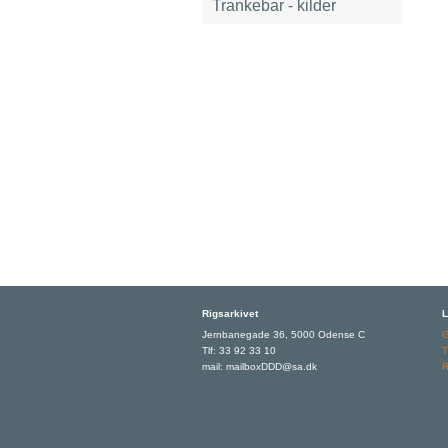
Trankebar - kilder
Rigsarkivet
L
Jernbanegade 36, 5000 Odense C
Tlf: 33 92 33 10
T
mail: mailboxDDD@sa.dk
R