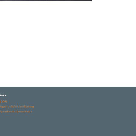
inks
GDPR
ilgængelighedserklæring
igsarkivets hjemmeside