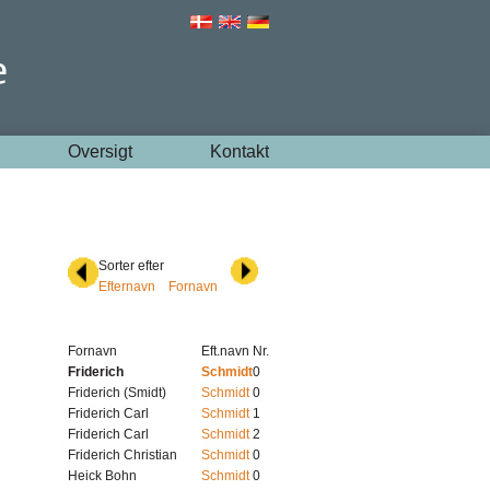
Oversigt
Kontakt
Sorter efter
Efternavn
Fornavn
Fornavn
Eft.navn
Nr.
Friderich
Schmidt
0
Friderich (Smidt)
Schmidt
0
Friderich Carl
Schmidt
1
Friderich Carl
Schmidt
2
Friderich Christian
Schmidt
0
Heick Bohn
Schmidt
0