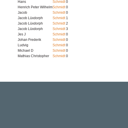
Hans
Schmidt
0
Henrich Peter Wilhelm
Schmidt
0
Jacob
Schmidt
0
Jacob Lüxdorph
Schmidt
1
Jacob Lüxdorph
Schmidt
2
Jacob Lüxdorph
Schmidt
3
Jes J
Schmidt
0
Johan Frederik
Schmidt
0
Ludvig
Schmidt
0
Michael D
Schmidt
0
Mathias Christopher
Schmidt
0