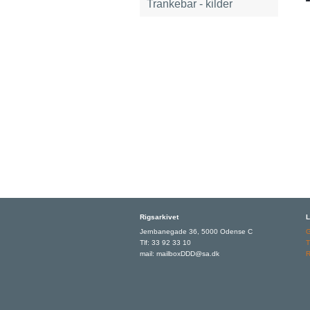
Trankebar - kilder
Rigsarkivet
L
Jernbanegade 36, 5000 Odense C
Tlf: 33 92 33 10
T
mail: mailboxDDD@sa.dk
R