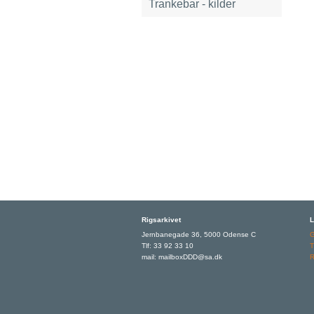
Trankebar - kilder
Rigsarkivet
L
Jernbanegade 36, 5000 Odense C
Tlf: 33 92 33 10
T
mail: mailboxDDD@sa.dk
R