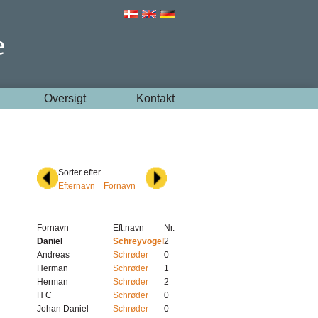
Oversigt
Kontakt
Sorter efter
Efternavn
Fornavn
Fornavn
Eft.navn
Nr.
Daniel
Schreyvogel
2
Andreas
Schrøder
0
Herman
Schrøder
1
Herman
Schrøder
2
H C
Schrøder
0
Johan Daniel
Schrøder
0