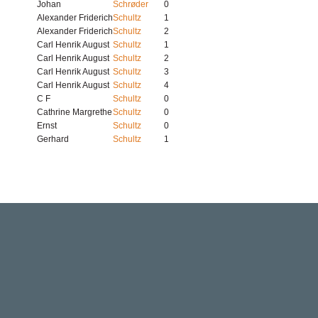
Johan
Schrøder
0
Alexander Friderich
Schultz
1
Alexander Friderich
Schultz
2
Carl Henrik August
Schultz
1
Carl Henrik August
Schultz
2
Carl Henrik August
Schultz
3
Carl Henrik August
Schultz
4
C F
Schultz
0
Cathrine Margrethe
Schultz
0
Ernst
Schultz
0
Gerhard
Schultz
1