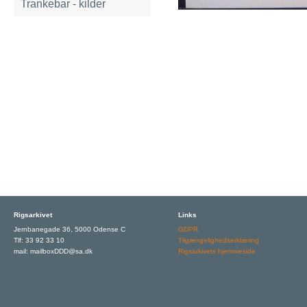
Trankebar - kilder
Rigsarkivet
Links
Jernbanegade 36, 5000 Odense C
GDPR
Tlf: 33 92 33 10
Tilgængelighedserklæring
mail: mailboxDDD@sa.dk
Rigsarkivets hjemmeside