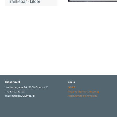
Trankebar - kilder
Rigsarkivet
Links
Jernbanegade 36, 5000 Odense C
GDPR
Tlf: 33 92 33 10
Tilgængelighedserklæring
mail: mailboxDDD@sa.dk
Rigsarkivets hjemmeside