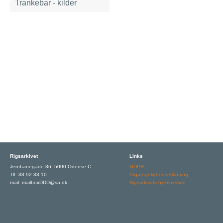
Trankebar - kilder
Rigsarkivet
Links
Jernbanegade 36, 5000 Odense C
GDPR
Tlf: 33 92 33 10
Tilgængelighedserklæring
mail: mailboxDDD@sa.dk
Rigsarkivets hjemmeside