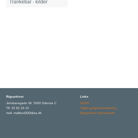
Trankebar - kilder
Rigsarkivet
Links
Jernbanegade 36, 5000 Odense C
GDPR
Tlf: 33 92 33 10
Tilgængelighedserklæring
mail: mailboxDDD@sa.dk
Rigsarkivets hjemmeside