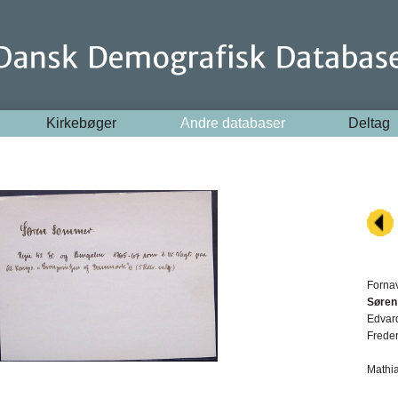
Kirkebøger
Andre databaser
Deltag
Forna
Søren
Edvar
Freder
Mathi