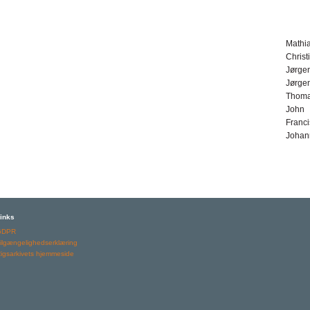
Mathia
Christ
Jørge
Jørge
Thom
John
Franci
Johan
inks
GDPR
ilgængelighedserklæring
igsarkivets hjemmeside