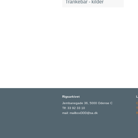
Trankebar - kilder
Rigsarkivet
L
Jernbanegade 36, 5000 Odense C
Tlf: 33 92 33 10
T
mail: mailboxDDD@sa.dk
R