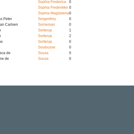
Sophia Frederica
0
Sophia Frederikke
0
Sophia Magdalena
0
s Peter
Sorgenfrey
0
ian Carlsen
Sorneman
0
n
Sorterup
1
n
Sorterup
2
as
Sorterup
0
Soutousse
0
sca de
Souza
0
ne de
Souza
0