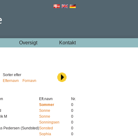
Oversigt
Kontakt
Sorter efter
Efternavn
Fornavn
vn
Eft.navn
Nr.
Sommer
0
d
Sonne
0
ik M
Sonne
0
Sonningsen
0
as Pedersen (Sundsted)
Sonsted
0
Sophia
0