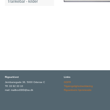
Trankebar - kilder
Rigsarkivet
Links
Jernbanegade 36, 5000 Odense C
GDPR
Tlf: 33 92 33 10
Tilgængelighedserklæring
mail: mailboxDDD@sa.dk
Rigsarkivets hjemmeside