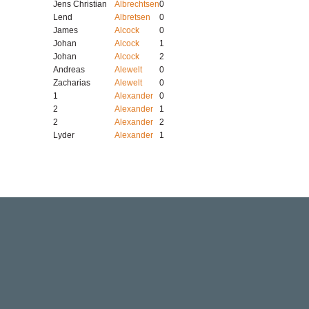
Jens Christian
Albrechtsen
0
Lend
Albretsen
0
James
Alcock
0
Johan
Alcock
1
Johan
Alcock
2
Andreas
Alewelt
0
Zacharias
Alewelt
0
1
Alexander
0
2
Alexander
1
2
Alexander
2
Lyder
Alexander
1