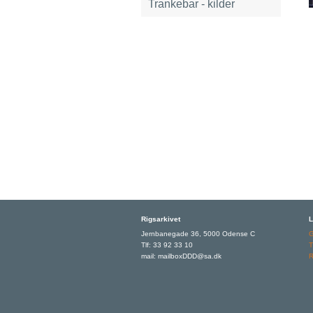
Trankebar - kilder
Rigsarkivet
L
Jernbanegade 36, 5000 Odense C
Tlf: 33 92 33 10
T
mail: mailboxDDD@sa.dk
R