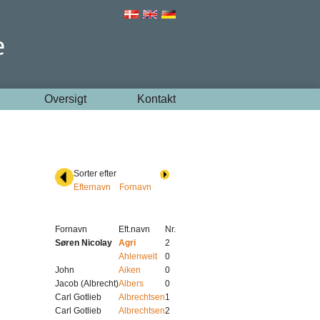
Oversigt
Kontakt
Sorter efter
Efternavn
Fornavn
Fornavn
Eft.navn
Nr.
Søren Nicolay
Agri
2
Ahlenwelt
0
John
Aiken
0
Jacob (Albrecht)
Albers
0
Carl Gotlieb
Albrechtsen
1
Carl Gotlieb
Albrechtsen
2