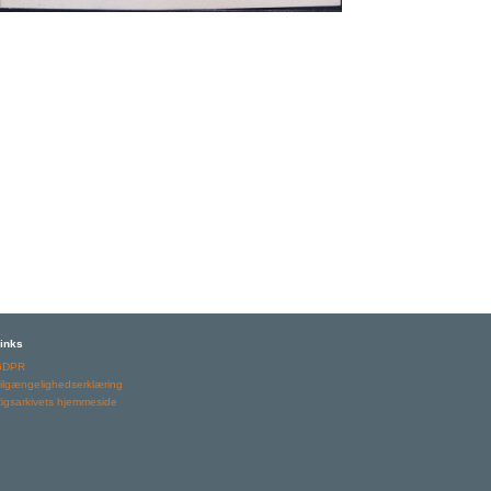
inks
GDPR
ilgængelighedserklæring
igsarkivets hjemmeside