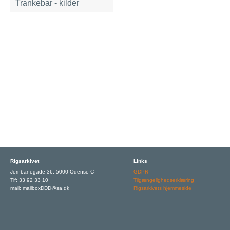
Trankebar - kilder
Rigsarkivet
Links
Jernbanegade 36, 5000 Odense C
GDPR
Tlf: 33 92 33 10
Tilgængelighedserklæring
mail: mailboxDDD@sa.dk
Rigsarkivets hjemmeside