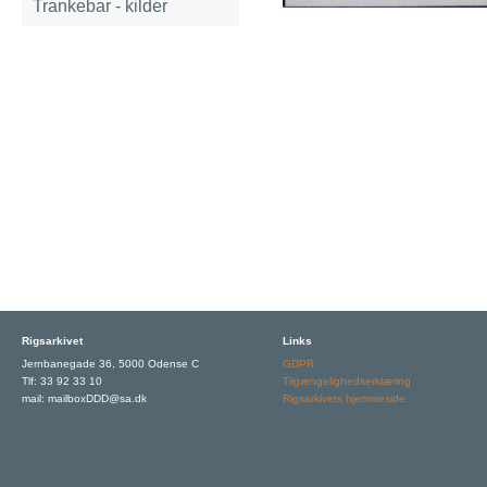
Trankebar - kilder
Rigsarkivet
Links
Jernbanegade 36, 5000 Odense C
GDPR
Tlf: 33 92 33 10
Tilgængelighedserklæring
mail: mailboxDDD@sa.dk
Rigsarkivets hjemmeside