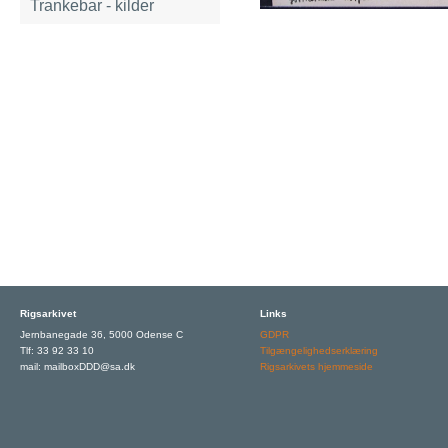
Trankebar - kilder
Rigsarkivet
Links
Jernbanegade 36, 5000 Odense C
GDPR
Tlf: 33 92 33 10
Tilgængelighedserklæring
mail: mailboxDDD@sa.dk
Rigsarkivets hjemmeside