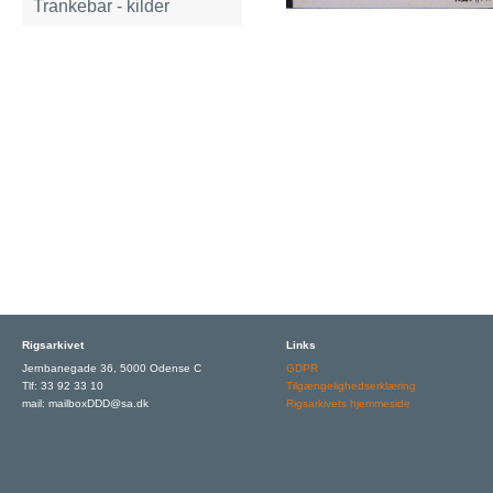
Trankebar - kilder
Rigsarkivet
Links
Jernbanegade 36, 5000 Odense C
GDPR
Tlf: 33 92 33 10
Tilgængelighedserklæring
mail: mailboxDDD@sa.dk
Rigsarkivets hjemmeside