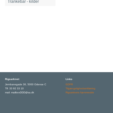
Trankebar - kilder
Rigsarkivet
Links
Jernbanegade 36, 5000 Odense C
GDPR
Tlf: 33 92 33 10
Tilgængelighedserklæring
mail: mailboxDDD@sa.dk
Rigsarkivets hjemmeside