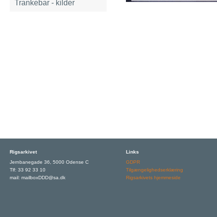
Trankebar - kilder
Rigsarkivet
Links
Jernbanegade 36, 5000 Odense C
GDPR
Tlf: 33 92 33 10
Tilgængelighedserklæring
mail: mailboxDDD@sa.dk
Rigsarkivets hjemmeside