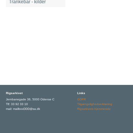
Trankebar - kilder
Rigsarkivet
Links
Jernbanegade 36, 5000 Odense C
GDPR
Tlf: 33 92 33 10
Tilgængelighedserklæring
mail: mailboxDDD@sa.dk
Rigsarkivets hjemmeside