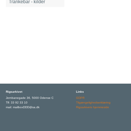
Trankebar - kilder
Rigsarkivet
Links
Jernbanegade 36, 5000 Odense C
GDPR
Tlf: 33 92 33 10
Tilgængelighedserklæring
mail: mailboxDDD@sa.dk
Rigsarkivets hjemmeside