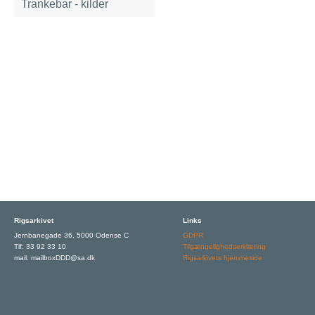
Trankebar - kilder
Rigsarkivet
Links
Jernbanegade 36, 5000 Odense C
GDPR
Tlf: 33 92 33 10
Tilgængelighedserklæring
mail: mailboxDDD@sa.dk
Rigsarkivets hjemmeside