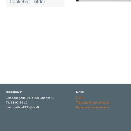
Trankebar - kilder
Rigsarkivet
Links
Jernbanegade 36, 5000 Odense C
GDPR
Tlf: 33 92 33 10
Tilgængelighedserklæring
mail: mailboxDDD@sa.dk
Rigsarkivets hjemmeside