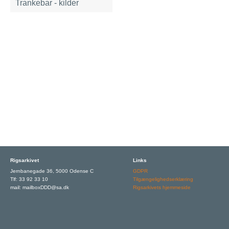
Trankebar - kilder
Rigsarkivet
Links
Jernbanegade 36, 5000 Odense C
GDPR
Tlf: 33 92 33 10
Tilgængelighedserklæring
mail: mailboxDDD@sa.dk
Rigsarkivets hjemmeside