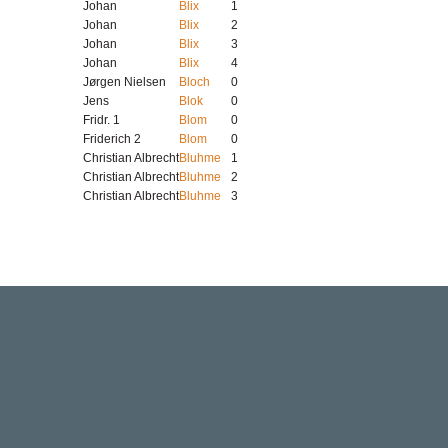
Johan
Blix
1
Johan
Blix
2
Johan
Blix
3
Johan
Blix
4
Jørgen Nielsen
Bloch
0
Jens
Blok
0
Fridr. 1
Blom
0
Friderich 2
Blom
0
Christian Albrecht
Bluhme
1
Christian Albrecht
Bluhme
2
Christian Albrecht
Bluhme
3