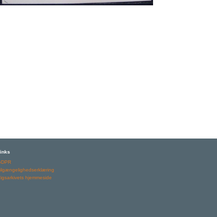
inks
GDPR
ilgængelighedserklæring
igsarkivets hjemmeside