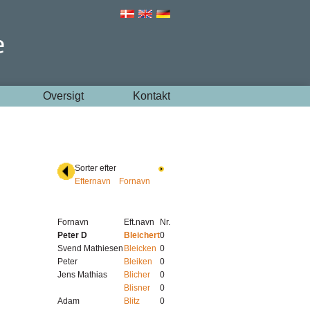
Oversigt
Kontakt
Sorter efter
Efternavn
Fornavn
Fornavn
Eft.navn
Nr.
Peter D
Bleichert
0
Svend Mathiesen
Bleicken
0
Peter
Bleiken
0
Jens Mathias
Blicher
0
Blisner
0
Adam
Blitz
0