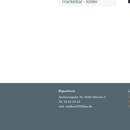
Trankebar - kilder
Rigsarkivet
L
Jernbanegade 36, 5000 Odense C
Tlf: 33 92 33 10
T
mail: mailboxDDD@sa.dk
R