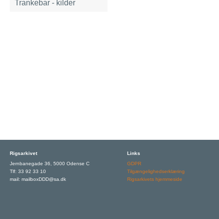
Trankebar - kilder
Rigsarkivet
Links
Jernbanegade 36, 5000 Odense C
GDPR
Tlf: 33 92 33 10
Tilgængelighedserklæring
mail: mailboxDDD@sa.dk
Rigsarkivets hjemmeside