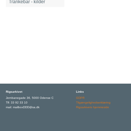
Trankebar - kilder
Rigsarkivet
Links
Jernbanegade 36, 5000 Odense C
GDPR
Tlf: 33 92 33 10
Tilgængelighedserklæring
mail: mailboxDDD@sa.dk
Rigsarkivets hjemmeside