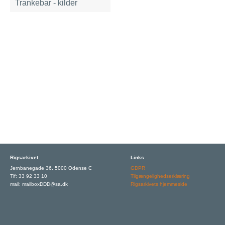
Trankebar - kilder
Rigsarkivet
Links
Jernbanegade 36, 5000 Odense C
GDPR
Tlf: 33 92 33 10
Tilgængelighedserklæring
mail: mailboxDDD@sa.dk
Rigsarkivets hjemmeside