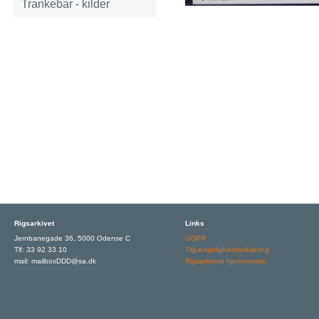
Trankebar - kilder
Rigsarkivet
Links
Jernbanegade 36, 5000 Odense C
GDPR
Tlf: 33 92 33 10
Tilgængelighedserklæring
mail: mailboxDDD@sa.dk
Rigsarkivets hjemmeside