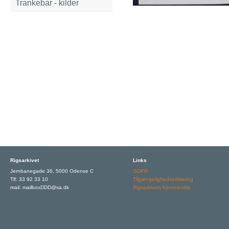
Trankebar - kilder
Rigsarkivet
Links
Jernbanegade 36, 5000 Odense C
GDPR
Tlf: 33 92 33 10
Tilgængelighedserklæring
mail: mailboxDDD@sa.dk
Rigsarkivets hjemmeside