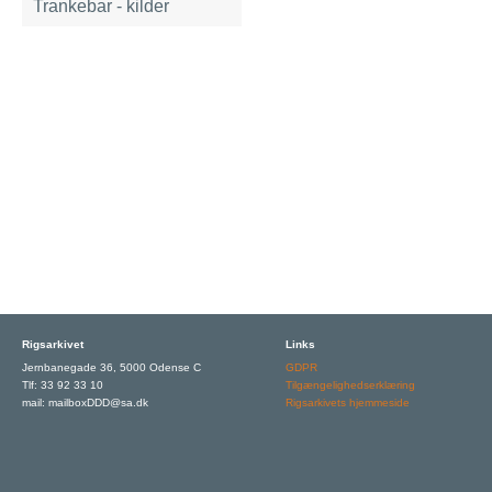
Trankebar - kilder
Rigsarkivet
Links
Jernbanegade 36, 5000 Odense C
GDPR
Tlf: 33 92 33 10
Tilgængelighedserklæring
mail: mailboxDDD@sa.dk
Rigsarkivets hjemmeside