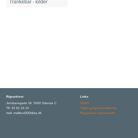
Trankebar - kilder
Rigsarkivet
Links
Jernbanegade 36, 5000 Odense C
GDPR
Tlf: 33 92 33 10
Tilgængelighedserklæring
mail: mailboxDDD@sa.dk
Rigsarkivets hjemmeside